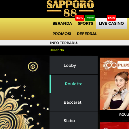
BARU
BARU
PROMO
BERANDA
SPORTS
LIVE CASINO
PROMOSI
REFERRAL
INFO TERBARU:
Beranda
Casino
Meja
Lobby
Baccarat
Dragon Tiger
Roulette
Wheel
Roulette
Special Games
DAFTAR
Baccarat
KEM
ROUL
ROUL
Sicbo
Meja