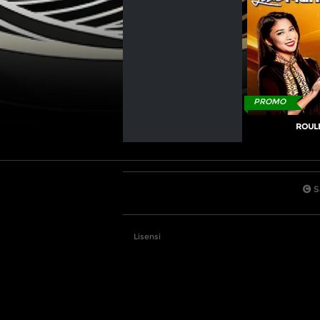
Baccarat
Roulette
Sicbo
Blackjack
Wheel
Dragon Tiger
DAFTAR
PROMO
KEM
ROUL
ROUL
S
Lisensi