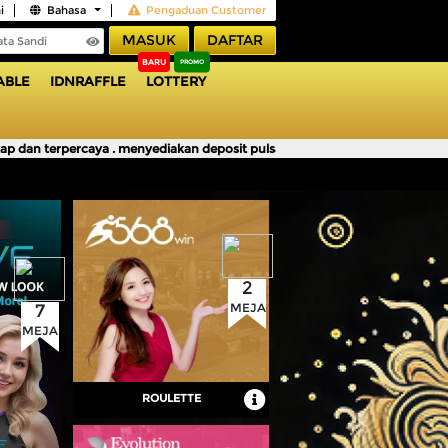
i
Bahasa
Pengaduan Customer
DAFTAR
BARU
PROMO
ABLE
IDNRAFFLE
LOTTERY
 dan terpercaya . menyediakan deposit pulsa TELKOMSEL dengan potongan
Min
Max
Meja
Min
Max
1Rb
5Jt
Baccarat
10Rb
5Jt
1Rb
5Jt
Roulette
1Rb
25Jt
1Rb
5Jt
Sic Bo
1Rb
25Jt
1Rb
5Jt
Dragon Tiger
10Rb
10Jt
2
1Rb
5Jt
Special Games
1Rb
2Jt
7
MEJA
MEJA
DAFTAR
MASUK
KEMBALI
ROULETTE
ROULETTE
Meja
Min
Max