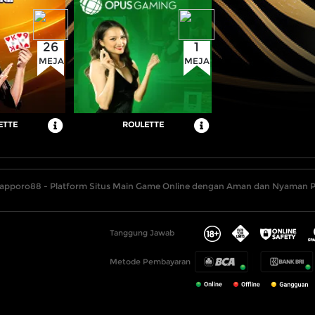
5Rb
5Jt
Baccarat
1Rb
20Jt
1Rb
20Jt
Roulette
1Rb
20Jt
2Rb
25Jt
Sicbo
1Rb
20Jt
10Rb
50Jt
Dragon Tiger
1Rb
20Jt
26
1
1Rb
1Jt
5Rb
5Jt
MEJA
MEJA
MASUK
DAFTAR
MASUK
BALI
KEMBALI
ETTE
ROULETTE
ETTE
ROULETTE
apporo88 - Platform Situs Main Game Online dengan Aman dan Nyaman Pas
Tanggung Jawab
Metode Pembayaran