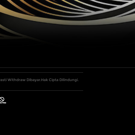
ti Withdraw Dibayar.Hak Cipta Dilindungi.