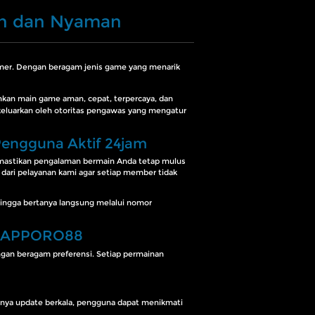
an dan Nyaman
gamer. Dengan beragam jenis game yang menarik
an main game aman, cepat, terpercaya, dan
dikeluarkan oleh otoritas pengawas yang mengatur
engguna Aktif 24jam
emastikan pengalaman bermain Anda tetap mulus
dari pelayanan kami agar setiap member tidak
hingga bertanya langsung melalui nomor
a SAPPORO88
gan beragam preferensi. Setiap permainan
ya update berkala, pengguna dapat menikmati