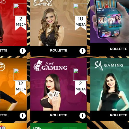
5Rb
30Jt
Baccarat
5Rb
30Jt
1Rb
125Jt
Roulette
1Rb
30Jt
1Rb
125Jt
Blackjack
250Rb
30Jt
5Rb
30Jt
Special Games
10Rb
30Jt
2
10
MEJA
MEJA
DAFTAR
M
MASUK
DAFTAR
MASUK
KEMBALI
BALI
KEMBALI
ROULETTE
ROULETTE
ETTE
ROULETTE
ETTE
ROULETTE
Min
Max
Meja
Min
Max
Meja
M
5Rb
5Jt
Baccarat
10Rb
30Jt
Baccarat
1
1Rb
20Jt
Dragon Tiger
10Rb
30Jt
Dragon Tiger
1
2Rb
25Jt
Sicbo
10Rb
30Jt
Roulette
1
10Rb
50Jt
Roulette
10Rb
30Jt
Sicbo
1
12
2
1Rb
1Jt
5Rb
5Jt
MEJA
MEJA
MASUK
DAFTAR
MASUK
DAFTAR
M
BALI
KEMBALI
KEMBALI
ETTE
ROULETTE
ROULETTE
ETTE
ROULETTE
ROULETTE
Min
Max
Meja
Min
Max